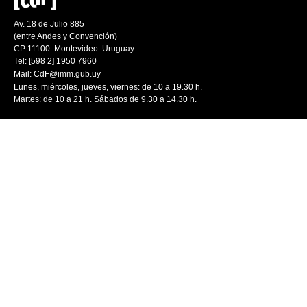
Av. 18 de Julio 885
(entre Andes y Convención)
CP 11100. Montevideo. Uruguay
Tel: [598 2] 1950 7960
Mail:
CdF@imm.gub.uy
Lunes, miércoles, jueves, viernes: de 10 a 19.30 h.
Martes: de 10 a 21 h. Sábados de 9.30 a 14.30 h.