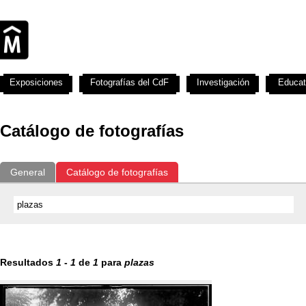
Exposiciones
Fotografías del CdF
Investigación
Educat
Catálogo de fotografías
General
Catálogo de fotografías
Resultados
1
-
1
de
1
para
plazas