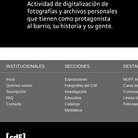
INSTITUCIONALES
SECCIONES
DESTA
Inicio
Exposiciones
MUFF, fes
Quiénes somos
Fotografías del CdF
Canal d
Suscripción
Investigación
Convoca
FAQ
Educativa
Líneas d
Contacto
Catálogo
Fotoviaj
Mediateca