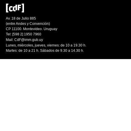
Av. 18 de Julio 885
(entre Andes y Convención)
CP 11100. Montevideo. Uruguay
Tel: [598 2] 1950 7960
Mail:
CdF@imm.gub.uy
Lunes, miércoles, jueves, viernes: de 10 a 19.30 h.
Martes: de 10 a 21 h. Sábados de 9.30 a 14.30 h.