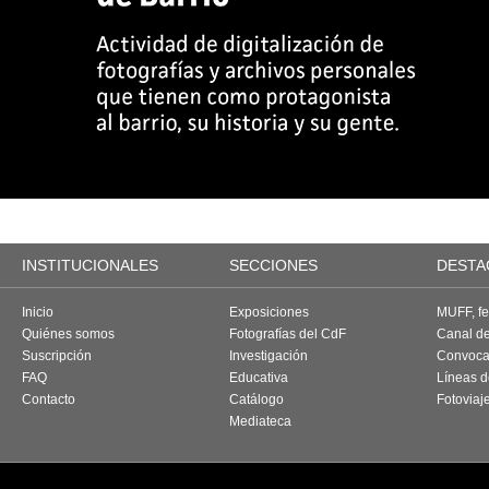
INSTITUCIONALES
SECCIONES
DESTA
Inicio
Exposiciones
MUFF, fes
Quiénes somos
Fotografías del CdF
Canal d
Suscripción
Investigación
Convoca
FAQ
Educativa
Líneas d
Contacto
Catálogo
Fotoviaj
Mediateca