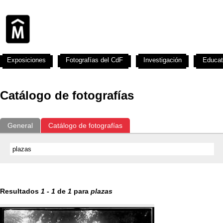
Exposiciones
Fotografías del CdF
Investigación
Educat
Catálogo de fotografías
General
Catálogo de fotografías
Resultados
1
-
1
de
1
para
plazas