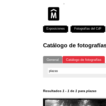
Exposiciones
Fotografías del CdF
Catálogo de fotografía
General
Catálogo de fotografías
Resultados
1
-
1
de
1
para
plazas