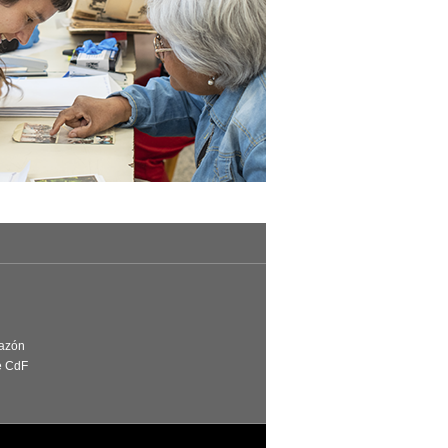
Razón
e CdF