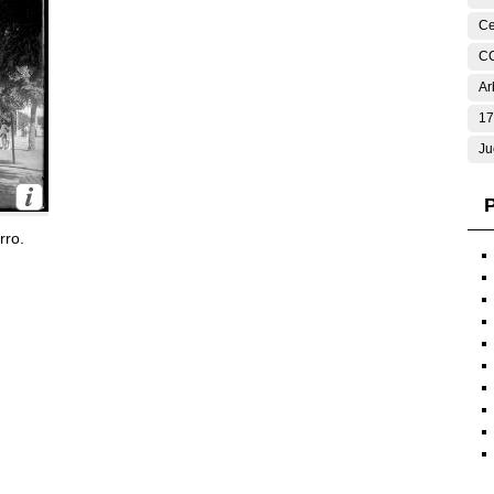
Ce
C
Ar
17
Ju
P
rro.