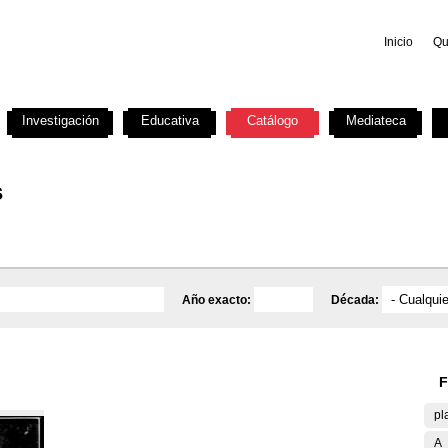
Inicio
Qu
Investigación
Educativa
Catálogo
Mediateca
s
Año exacto:
Década:
F
pl
A