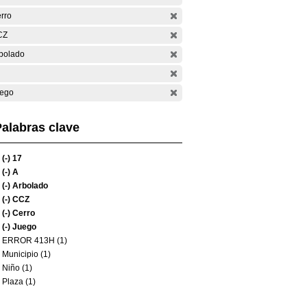
rro
CZ
bolado
ego
alabras clave
(-)
17
(-)
A
(-)
Arbolado
(-)
CCZ
(-)
Cerro
(-)
Juego
ERROR 413H (1)
Municipio (1)
Niño (1)
Plaza (1)