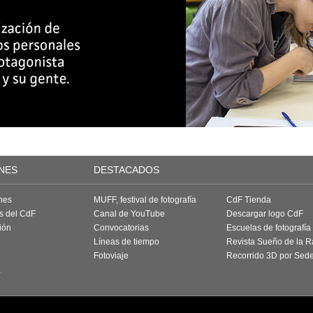
NES
DESTACADOS
nes
MUFF, festival de fotografía
CdF Tienda
as del CdF
Canal de YouTube
Descargar logo CdF
ión
Convocatorias
Escuelas de fotografía
Líneas de tiempo
Revista Sueño de la 
Fotoviaje
Recorrido 3D por Sed
a