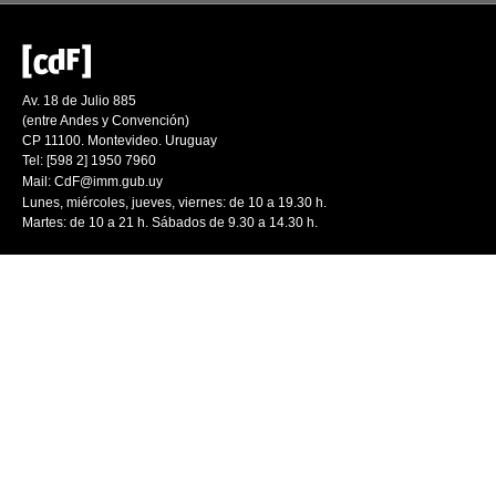
Av. 18 de Julio 885
(entre Andes y Convención)
CP 11100. Montevideo. Uruguay
Tel: [598 2] 1950 7960
Mail:
CdF@imm.gub.uy
Lunes, miércoles, jueves, viernes: de 10 a 19.30 h.
Martes: de 10 a 21 h. Sábados de 9.30 a 14.30 h.