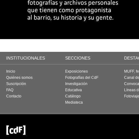
INSTITUCIONALES
SECCIONES
DESTA
Inicio
Exposiciones
MUFF, fes
Quiénes somos
Fotografías del CdF
Canal d
Suscripción
Investigación
Convoca
FAQ
Educativa
Líneas d
Contacto
Catálogo
Fotoviaj
Mediateca