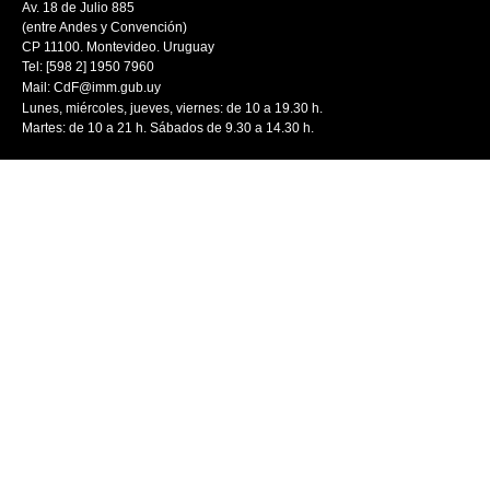
Av. 18 de Julio 885
(entre Andes y Convención)
CP 11100. Montevideo. Uruguay
Tel: [598 2] 1950 7960
Mail:
CdF@imm.gub.uy
Lunes, miércoles, jueves, viernes: de 10 a 19.30 h.
Martes: de 10 a 21 h. Sábados de 9.30 a 14.30 h.