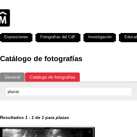
Exposiciones
Fotografías del CdF
Investigación
Educat
Catálogo de fotografías
General
Catálogo de fotografías
Resultados
1
-
1
de
1
para
plazas