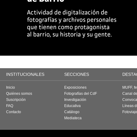
INSTITUCIONALES
SECCIONES
DESTA
Inicio
Exposiciones
MUFF, fes
Quiénes somos
Fotografías del CdF
Canal d
Suscripción
Investigación
Convoca
FAQ
Educativa
Líneas d
Contacto
Catálogo
Fotoviaj
Mediateca