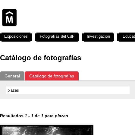
Exposiciones
Fotografías del CdF
Investigación
Educat
Catálogo de fotografías
General
Catálogo de fotografías
Resultados
1
-
1
de
1
para
plazas