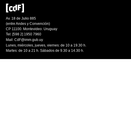
Av. 18 de Julio 885
(entre Andes y Convención)
CP 11100. Montevideo. Uruguay
Tel: [598 2] 1950 7960
Mail:
CdF@imm.gub.uy
Lunes, miércoles, jueves, viernes: de 10 a 19.30 h.
Martes: de 10 a 21 h. Sábados de 9.30 a 14.30 h.