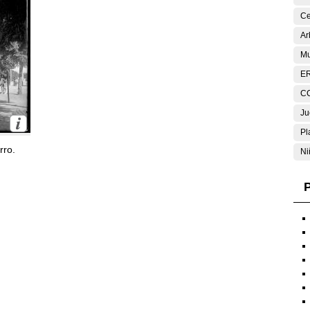
Ce
Ar
Mu
E
C
Ju
Pl
rro.
Ni
P