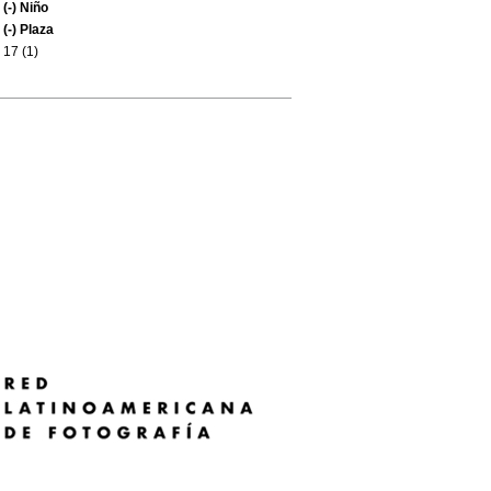
(-)
Niño
(-)
Plaza
17 (1)