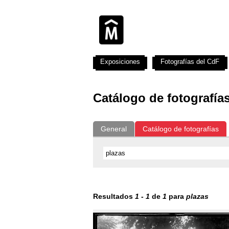
Exposiciones
Fotografías del CdF
Catálogo de fotografía
General
Catálogo de fotografías
Resultados
1
-
1
de
1
para
plazas