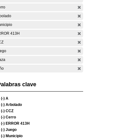
rro
bolado
nicipio
RROR 413H
CZ
ego
aza
ño
alabras clave
(-)
A
(-)
Arbolado
(-)
CCZ
(-)
Cerro
(-)
ERROR 413H
(-)
Juego
(-)
Municipio