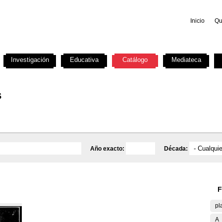
Inicio
Qu
Investigación
Educativa
Catálogo
Mediateca
s
Año exacto:
Década:
F
pl
A