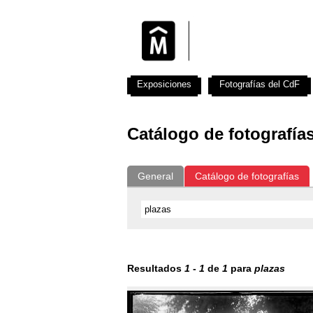
Exposiciones
Fotografías del CdF
Catálogo de fotografía
General
Catálogo de fotografías
Resultados
1
-
1
de
1
para
plazas