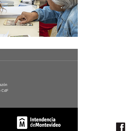
Razón
e CdF