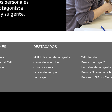
NES
DESTACADOS
nes
MUFF, festival de fotografía
CdF Tienda
as del CdF
Canal de YouTube
Descargar logo CdF
ión
Convocatorias
Escuelas de fotografía
Líneas de tiempo
Revista Sueño de la 
Fotoviaje
Recorrido 3D por Sed
a