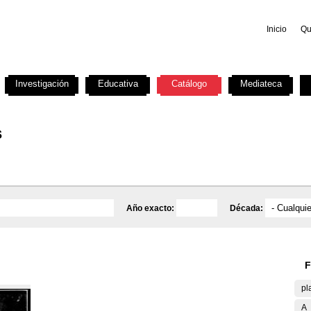
Inicio
Qu
Investigación
Educativa
Catálogo
Mediateca
s
Año exacto:
Década:
F
pl
A