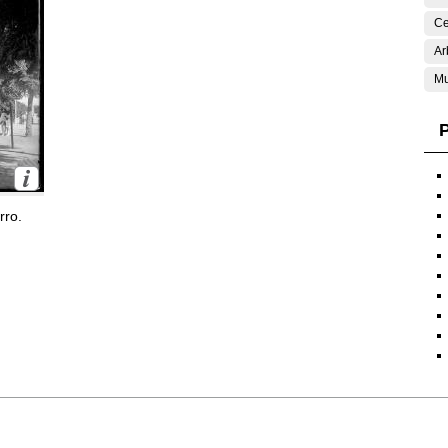
Ce
Ar
Mu
P
rro.