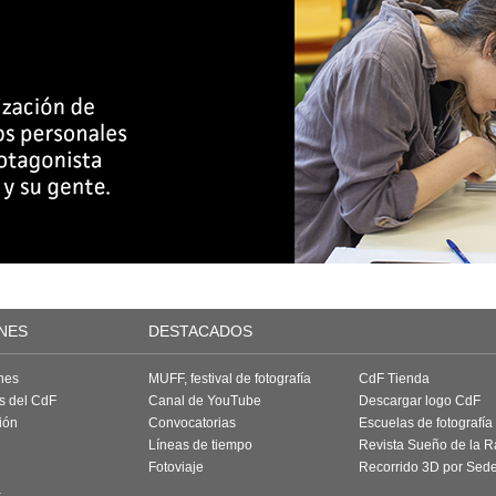
NES
DESTACADOS
nes
MUFF, festival de fotografía
CdF Tienda
as del CdF
Canal de YouTube
Descargar logo CdF
ión
Convocatorias
Escuelas de fotografía
Líneas de tiempo
Revista Sueño de la 
Fotoviaje
Recorrido 3D por Sed
a