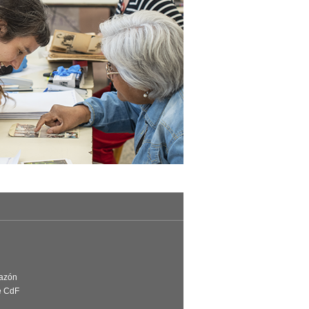
Razón
e CdF