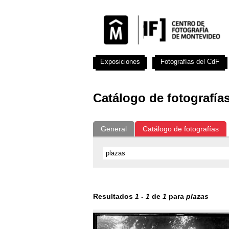
Exposiciones
Fotografías del CdF
Catálogo de fotografía
General
Catálogo de fotografías
Resultados
1
-
1
de
1
para
plazas