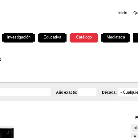
Inicio
Qu
Investigación
Educativa
Catálogo
Mediateca
s
Año exacto:
Década:
F
pl
A