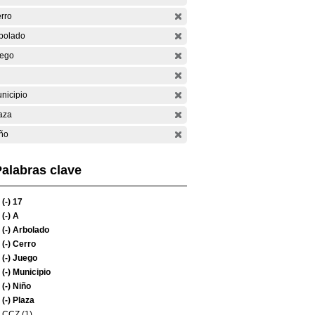
rro
bolado
ego
nicipio
aza
ño
alabras clave
(-)
17
(-)
A
(-)
Arbolado
(-)
Cerro
(-)
Juego
(-)
Municipio
(-)
Niño
(-)
Plaza
CCZ (1)