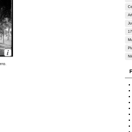
Ce
Ar
Ju
17
Mu
Pl
Ni
rro.
P