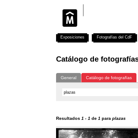
Exposiciones
Fotografías del CdF
Catálogo de fotografía
General
Catálogo de fotografías
Resultados
1
-
1
de
1
para
plazas