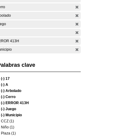
rro
bolado
ego
RROR 413H
nicipio
alabras clave
(-)
17
(-)
A
(-)
Arbolado
(-)
Cerro
(-)
ERROR 413H
(-)
Juego
(-)
Municipio
CCZ (1)
Niño (1)
Plaza (1)