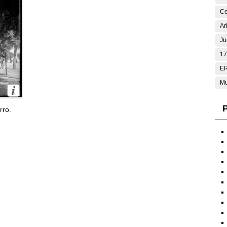
Ce
Ar
Ju
17
E
Mu
P
rro.