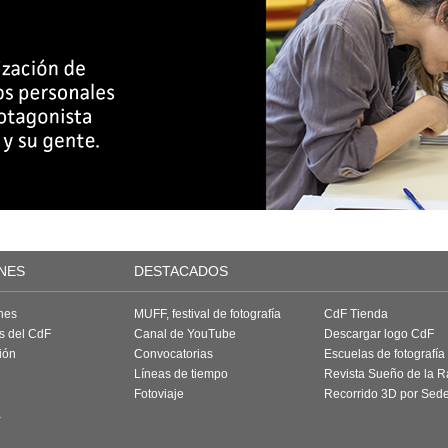
NES
DESTACADOS
nes
MUFF, festival de fotografía
CdF Tienda
as del CdF
Canal de YouTube
Descargar logo CdF
ión
Convocatorias
Escuelas de fotografía
Líneas de tiempo
Revista Sueño de la 
Fotoviaje
Recorrido 3D por Sed
a