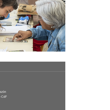
Razón
e CdF