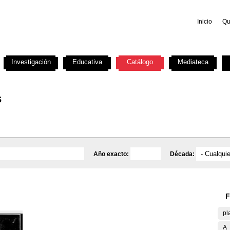
Inicio
Qu
Investigación
Educativa
Catálogo
Mediateca
s
Año exacto:
Década:
F
pl
A