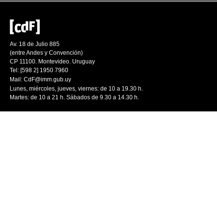
Av. 18 de Julio 885
(entre Andes y Convención)
CP 11100. Montevideo. Uruguay
Tel: [598 2] 1950 7960
Mail:
CdF@imm.gub.uy
Lunes, miércoles, jueves, viernes: de 10 a 19.30 h.
Martes: de 10 a 21 h. Sábados de 9.30 a 14.30 h.