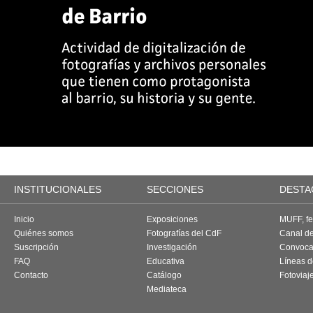
INSTITUCIONALES
SECCIONES
DESTA
Inicio
Exposiciones
MUFF, fes
Quiénes somos
Fotografías del CdF
Canal d
Suscripción
Investigación
Convoca
FAQ
Educativa
Líneas d
Contacto
Catálogo
Fotoviaj
Mediateca