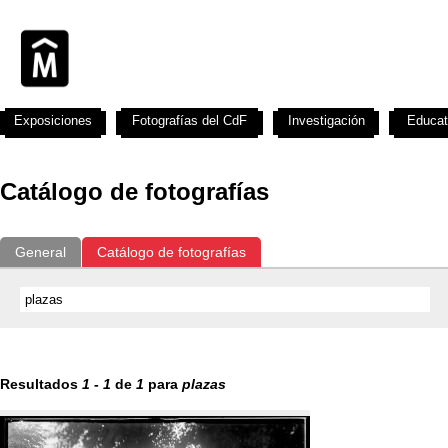
Exposiciones
Fotografías del CdF
Investigación
Educat
Catálogo de fotografías
General
Catálogo de fotografías
Resultados
1
-
1
de
1
para
plazas