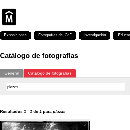
Exposiciones
Fotografías del CdF
Investigación
Educat
Catálogo de fotografías
General
Catálogo de fotografías
Resultados
1
-
1
de
1
para
plazas