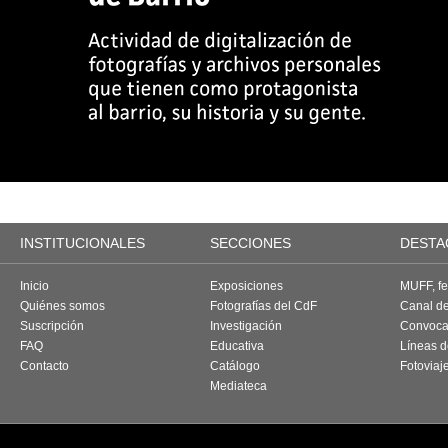
INSTITUCIONALES
SECCIONES
DESTA
Inicio
Exposiciones
MUFF, fes
Quiénes somos
Fotografías del CdF
Canal d
Suscripción
Investigación
Convoca
FAQ
Educativa
Líneas d
Contacto
Catálogo
Fotoviaj
Mediateca