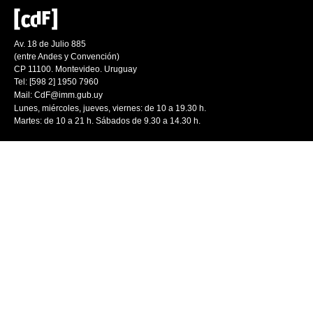
Av. 18 de Julio 885
(entre Andes y Convención)
CP 11100. Montevideo. Uruguay
Tel: [598 2] 1950 7960
Mail:
CdF@imm.gub.uy
Lunes, miércoles, jueves, viernes: de 10 a 19.30 h.
Martes: de 10 a 21 h. Sábados de 9.30 a 14.30 h.