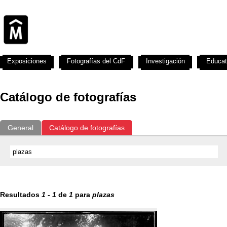
Exposiciones
Fotografías del CdF
Investigación
Educat
Catálogo de fotografías
General
Catálogo de fotografías
Resultados
1
-
1
de
1
para
plazas