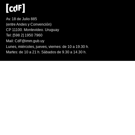
Av. 18 de Julio 885
(entre Andes y Convención)
CP 11100. Montevideo. Uruguay
Tel: [598 2] 1950 7960
Mail:
CdF@imm.gub.uy
Lunes, miércoles, jueves, viernes: de 10 a 19.30 h.
Martes: de 10 a 21 h. Sábados de 9.30 a 14.30 h.