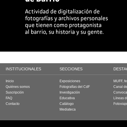
INSTITUCIONALES
SECCIONES
DESTA
Inicio
Exposiciones
MUFF, fes
Quiénes somos
Fotografías del CdF
Canal d
Suscripción
Investigación
Convoca
FAQ
Educativa
Líneas d
Contacto
Catálogo
Fotoviaj
Mediateca