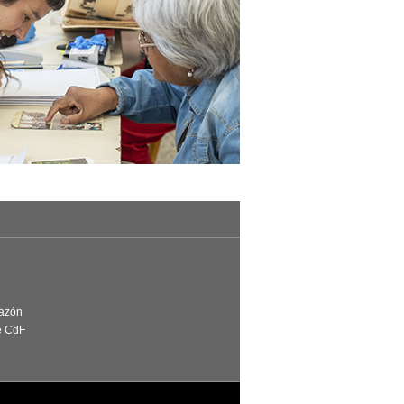
Razón
e CdF