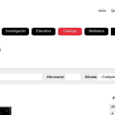
Inicio
Qu
Investigación
Educativa
Catálogo
Mediateca
s
Año exacto:
Década:
F
pl
A