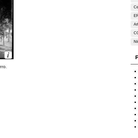
Ce
E
Ar
C
Ni
P
rro.