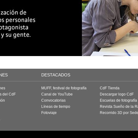
NES
DESTACADOS
nes
MUFF, festival de fotografía
CdF Tienda
as del CdF
Canal de YouTube
Descargar logo CdF
ión
Convocatorias
Escuelas de fotografía
Líneas de tiempo
Revista Sueño de la 
Fotoviaje
Recorrido 3D por Sed
a