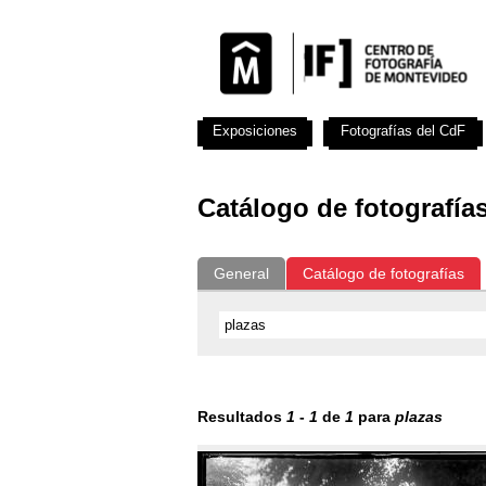
Exposiciones
Fotografías del CdF
Catálogo de fotografía
General
Catálogo de fotografías
Resultados
1
-
1
de
1
para
plazas