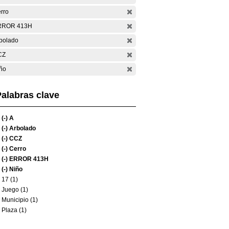
rro
RROR 413H
bolado
CZ
ño
alabras clave
(-)
A
(-)
Arbolado
(-)
CCZ
(-)
Cerro
(-)
ERROR 413H
(-)
Niño
17 (1)
Juego (1)
Municipio (1)
Plaza (1)