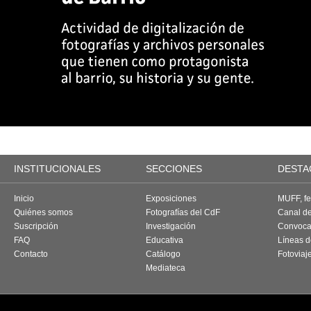
INSTITUCIONALES
SECCIONES
DESTA
Inicio
Exposiciones
MUFF, fes
Quiénes somos
Fotografías del CdF
Canal d
Suscripción
Investigación
Convoca
FAQ
Educativa
Líneas d
Contacto
Catálogo
Fotoviaj
Mediateca