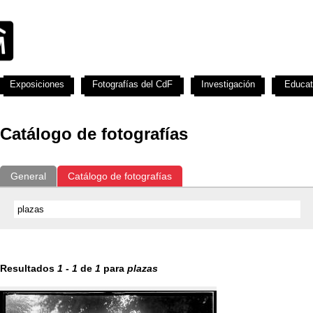
Exposiciones
Fotografías del CdF
Investigación
Educat
Catálogo de fotografías
General
Catálogo de fotografías
Resultados
1
-
1
de
1
para
plazas