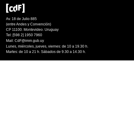
Av. 18 de Julio 885
(entre Andes y Convención)
CP 11100. Montevideo. Uruguay
Tel: [598 2] 1950 7960
Mail:
CdF@imm.gub.uy
Lunes, miércoles, jueves, viernes: de 10 a 19.30 h.
Martes: de 10 a 21 h. Sábados de 9.30 a 14.30 h.