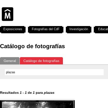
Exposiciones
Fotografías del CdF
Investigación
Educat
Catálogo de fotografías
General
Catálogo de fotografías
Resultados
1
-
1
de
1
para
plazas