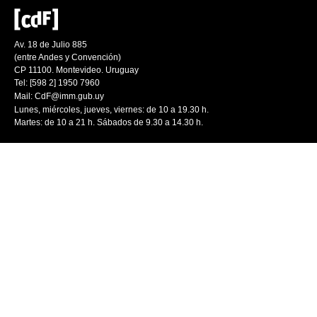
Av. 18 de Julio 885
(entre Andes y Convención)
CP 11100. Montevideo. Uruguay
Tel: [598 2] 1950 7960
Mail:
CdF@imm.gub.uy
Lunes, miércoles, jueves, viernes: de 10 a 19.30 h.
Martes: de 10 a 21 h. Sábados de 9.30 a 14.30 h.