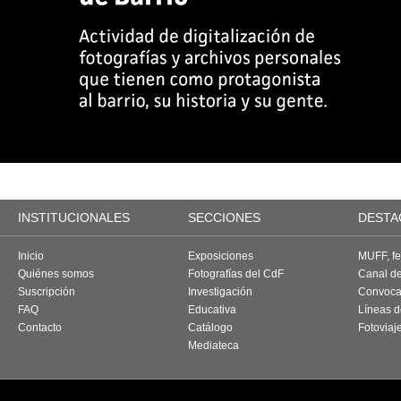
INSTITUCIONALES
SECCIONES
DESTA
Inicio
Exposiciones
MUFF, fes
Quiénes somos
Fotografías del CdF
Canal d
Suscripción
Investigación
Convoca
FAQ
Educativa
Líneas d
Contacto
Catálogo
Fotoviaj
Mediateca