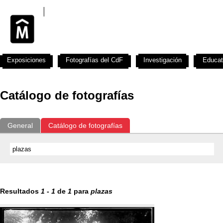
Exposiciones
Fotografías del CdF
Investigación
Educat
Catálogo de fotografías
General
Catálogo de fotografías
Resultados
1
-
1
de
1
para
plazas