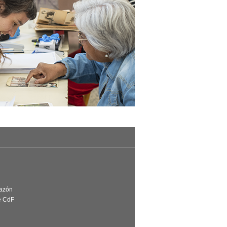
Razón
e CdF