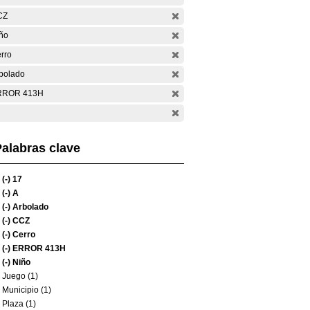
CZ
ño
rro
bolado
RROR 413H
alabras clave
(-)
17
(-)
A
(-)
Arbolado
(-)
CCZ
(-)
Cerro
(-)
ERROR 413H
(-)
Niño
Juego (1)
Municipio (1)
Plaza (1)