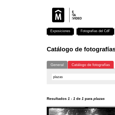
Exposiciones
Fotografías del CdF
Catálogo de fotografía
General
Catálogo de fotografías
Resultados
1
-
1
de
1
para
plazas