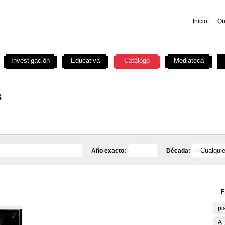
Inicio
Qu
Investigación
Educativa
Catálogo
Mediateca
s
Año exacto:
Década:
F
pl
A