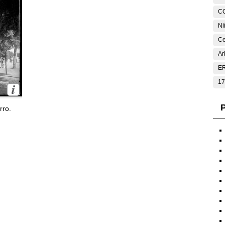
C
Ni
Ce
Ar
E
17
P
rro.