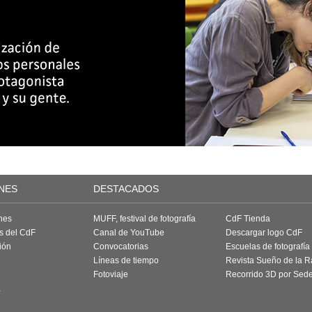
NES
DESTACADOS
nes
MUFF, festival de fotografía
CdF Tienda
as del CdF
Canal de YouTube
Descargar logo CdF
ión
Convocatorias
Escuelas de fotografía
Líneas de tiempo
Revista Sueño de la 
Fotoviaje
Recorrido 3D por Sed
a