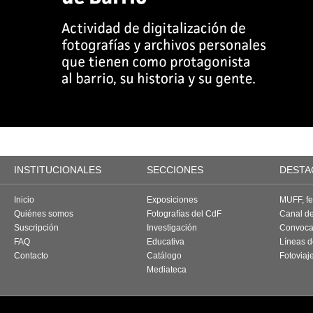
INSTITUCIONALES
SECCIONES
DESTA
Inicio
Exposiciones
MUFF, fes
Quiénes somos
Fotografías del CdF
Canal d
Suscripción
Investigación
Convoca
FAQ
Educativa
Líneas d
Contacto
Catálogo
Fotoviaj
Mediateca