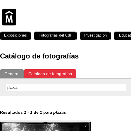
Exposiciones
Fotografías del CdF
Investigación
Educat
Catálogo de fotografías
General
Catálogo de fotografías
Resultados
1
-
1
de
1
para
plazas