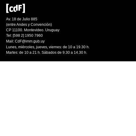
Av. 18 de Julio 885
(entre Andes y Convención)
CP 11100. Montevideo. Uruguay
Tel: [598 2] 1950 7960
Mail:
CdF@imm.gub.uy
Lunes, miércoles, jueves, viernes: de 10 a 19.30 h.
Martes: de 10 a 21 h. Sábados de 9.30 a 14.30 h.