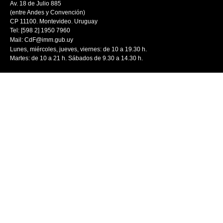
Av. 18 de Julio 885
(entre Andes y Convención)
CP 11100. Montevideo. Uruguay
Tel: [598 2] 1950 7960
Mail:
CdF@imm.gub.uy
Lunes, miércoles, jueves, viernes: de 10 a 19.30 h.
Martes: de 10 a 21 h. Sábados de 9.30 a 14.30 h.