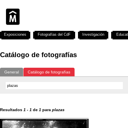
Exposiciones
Fotografías del CdF
Investigación
Educat
Catálogo de fotografías
General
Catálogo de fotografías
Resultados
1
-
1
de
1
para
plazas