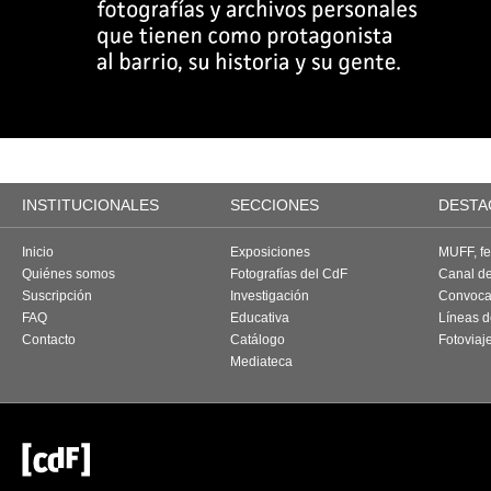
INSTITUCIONALES
SECCIONES
DESTA
Inicio
Exposiciones
MUFF, fes
Quiénes somos
Fotografías del CdF
Canal d
Suscripción
Investigación
Convoca
FAQ
Educativa
Líneas d
Contacto
Catálogo
Fotoviaj
Mediateca