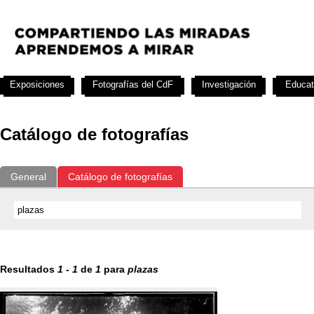
Exposiciones
Fotografías del CdF
Investigación
Educat
Catálogo de fotografías
General
Catálogo de fotografías
Resultados
1
-
1
de
1
para
plazas