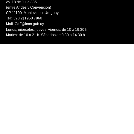
Av. 18 de Julio 885
(entre Andes y Convención)
CP 11100. Montevideo. Uruguay
Tel: [598 2] 1950 7960
Mail:
CdF@imm.gub.uy
Lunes, miércoles, jueves, viernes: de 10 a 19.30 h.
Martes: de 10 a 21 h. Sábados de 9.30 a 14.30 h.