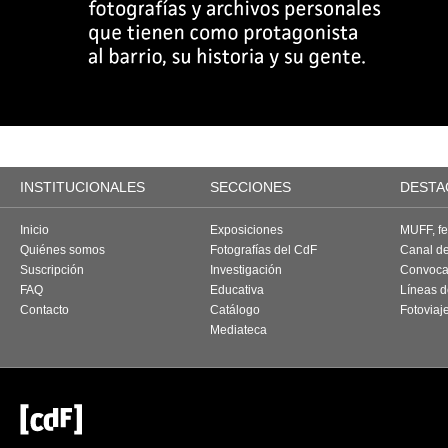
INSTITUCIONALES
SECCIONES
DESTA
Inicio
Exposiciones
MUFF, fes
Quiénes somos
Fotografías del CdF
Canal d
Suscripción
Investigación
Convoca
FAQ
Educativa
Líneas d
Contacto
Catálogo
Fotoviaj
Mediateca