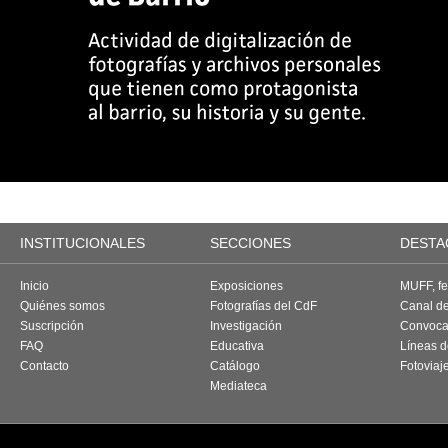
INSTITUCIONALES
SECCIONES
DESTA
Inicio
Exposiciones
MUFF, fes
Quiénes somos
Fotografías del CdF
Canal d
Suscripción
Investigación
Convoca
FAQ
Educativa
Líneas d
Contacto
Catálogo
Fotoviaj
Mediateca