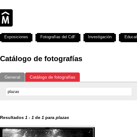
Exposiciones
Fotografías del CdF
Investigación
Educat
Catálogo de fotografías
General
Catálogo de fotografías
Resultados
1
-
1
de
1
para
plazas