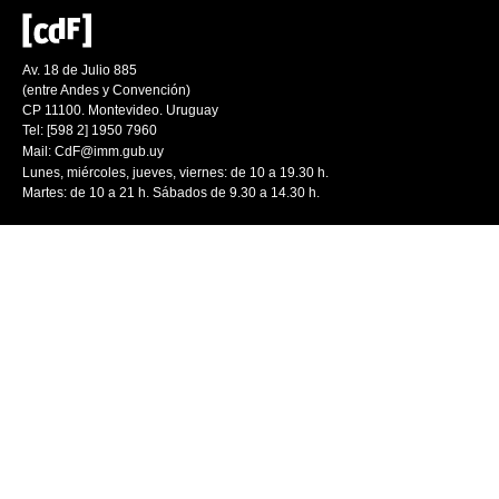
Av. 18 de Julio 885
(entre Andes y Convención)
CP 11100. Montevideo. Uruguay
Tel: [598 2] 1950 7960
Mail:
CdF@imm.gub.uy
Lunes, miércoles, jueves, viernes: de 10 a 19.30 h.
Martes: de 10 a 21 h. Sábados de 9.30 a 14.30 h.