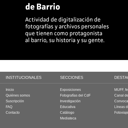
INSTITUCIONALES
SECCIONES
DESTA
Inicio
Exposiciones
MUFF, fes
Quiénes somos
Fotografías del CdF
Canal d
Suscripción
Investigación
Convoca
FAQ
Educativa
Líneas d
Contacto
Catálogo
Fotoviaj
Mediateca