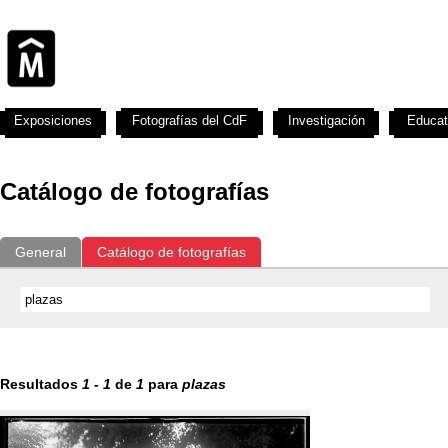
Exposiciones
Fotografías del CdF
Investigación
Educat
Catálogo de fotografías
General
Catálogo de fotografías
Resultados
1
-
1
de
1
para
plazas