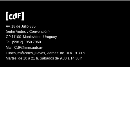
Av. 18 de Julio 885
(entre Andes y Convención)
CP 11100. Montevideo. Uruguay
Tel: [598 2] 1950 7960
Mail:
CdF@imm.gub.uy
Lunes, miércoles, jueves, viernes: de 10 a 19.30 h.
Martes: de 10 a 21 h. Sábados de 9.30 a 14.30 h.