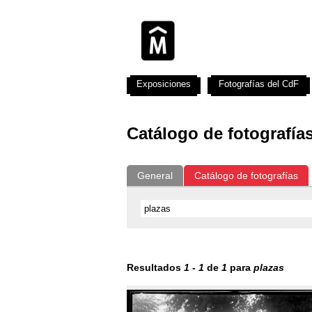
Exposiciones
Fotografías del CdF
Catálogo de fotografía
General
Catálogo de fotografías
Resultados
1
-
1
de
1
para
plazas