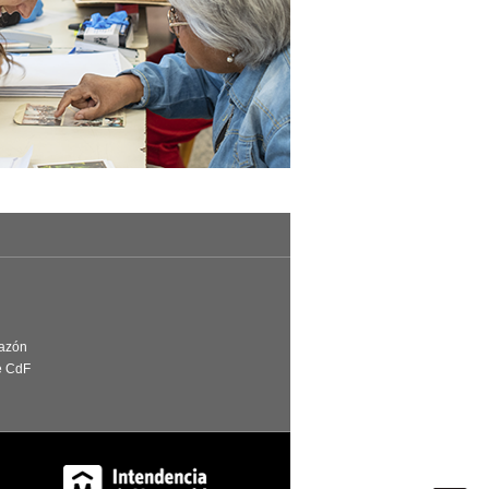
Razón
e CdF