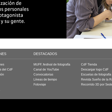
NES
DESTACADOS
nes
MUFF, festival de fotografía
CdF Tienda
as del CdF
Canal de YouTube
Descargar logo CdF
ión
Convocatorias
Escuelas de fotografía
Líneas de tiempo
Revista Sueño de la 
Fotoviaje
Recorrido 3D por Sed
a