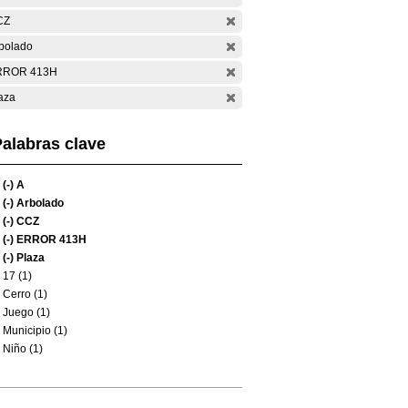
CZ
bolado
RROR 413H
aza
alabras clave
(-)
A
(-)
Arbolado
(-)
CCZ
(-)
ERROR 413H
(-)
Plaza
17 (1)
Cerro (1)
Juego (1)
Municipio (1)
Niño (1)