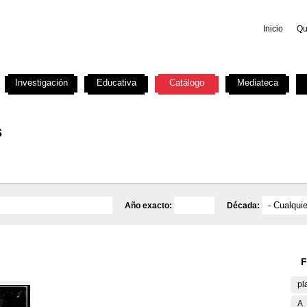
Inicio
Qu
Investigación
Educativa
Catálogo
Mediateca
s
Año exacto:
Década:
F
pl
A