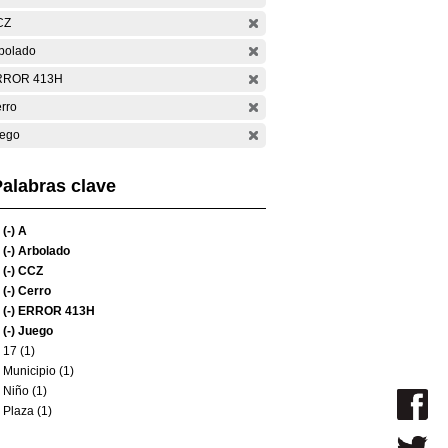
CZ
bolado
RROR 413H
rro
ego
alabras clave
(-)
A
(-)
Arbolado
(-)
CCZ
(-)
Cerro
(-)
ERROR 413H
(-)
Juego
17 (1)
Municipio (1)
Niño (1)
Plaza (1)