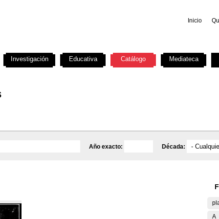
Inicio
Qu
Investigación
Educativa
Catálogo
Mediateca
s
Año exacto:
Década:
F
pl
A