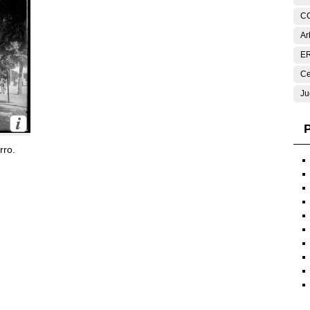
C
Ar
E
Ce
Ju
P
rro.