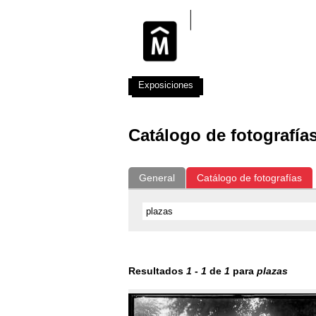
Exposiciones
Fotografías del CdF
Catálogo de fotografía
General
Catálogo de fotografías
Resultados
1
-
1
de
1
para
plazas