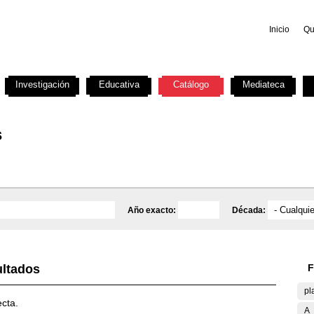
Inicio
Qu
Investigación
Educativa
Catálogo
Mediateca
s
Año exacto:
Década:
ultados
F
pl
ecta.
A