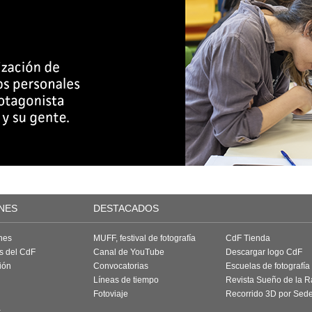
NES
DESTACADOS
nes
MUFF, festival de fotografía
CdF Tienda
as del CdF
Canal de YouTube
Descargar logo CdF
ión
Convocatorias
Escuelas de fotografía
Líneas de tiempo
Revista Sueño de la 
Fotoviaje
Recorrido 3D por Sed
a