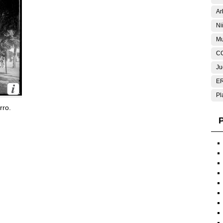
Ar
Ni
Mu
C
Ju
E
Pl
rro.
P