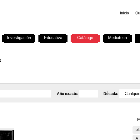
Inicio
Qu
Investigación
Educativa
Catálogo
Mediateca
s
Año exacto:
Década:
F
pl
A