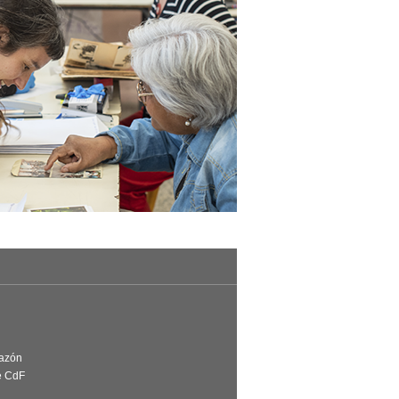
Razón
e CdF