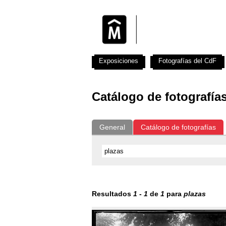
Exposiciones
Fotografías del CdF
Catálogo de fotografía
General
Catálogo de fotografías
Resultados
1
-
1
de
1
para
plazas