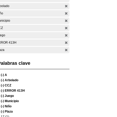
bolado
ño
nicipio
CZ
ego
RROR 413H
aza
alabras clave
(-)
A
(-)
Arbolado
(-)
CCZ
(-)
ERROR 413H
(-)
Juego
(-)
Municipio
(-)
Niño
(-)
Plaza
17 (1)