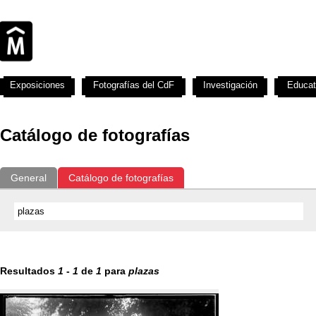
Exposiciones
Fotografías del CdF
Investigación
Educat
Catálogo de fotografías
General
Catálogo de fotografías
Resultados
1
-
1
de
1
para
plazas