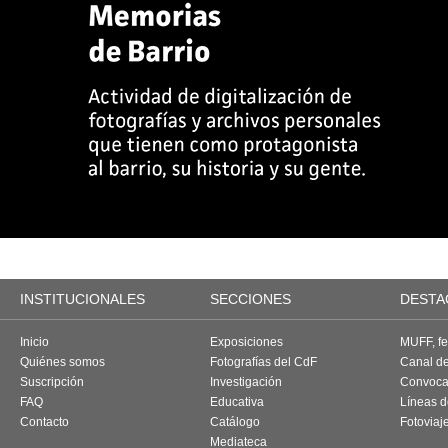
INSTITUCIONALES
SECCIONES
DESTA
Inicio
Exposiciones
MUFF, fes
Quiénes somos
Fotografías del CdF
Canal d
Suscripción
Investigación
Convoca
FAQ
Educativa
Líneas d
Contacto
Catálogo
Fotoviaj
Mediateca