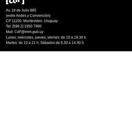
Av. 18 de Julio 885
(entre Andes y Convención)
CP 11100. Montevideo. Uruguay
Tel: [598 2] 1950 7960
Mail:
CdF@imm.gub.uy
Lunes, miércoles, jueves, viernes: de 10 a 19.30 h.
Martes: de 10 a 21 h. Sábados de 9.30 a 14.30 h.