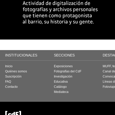
INSTITUCIONALES
SECCIONES
DESTA
Inicio
Exposiciones
MUFF, fes
Quiénes somos
Fotografías del CdF
Canal d
Suscripción
Investigación
Convoca
FAQ
Educativa
Líneas d
Contacto
Catálogo
Fotoviaj
Mediateca