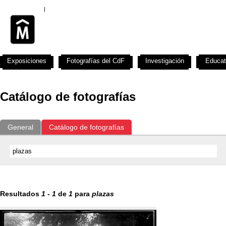
Exposiciones
Fotografías del CdF
Investigación
Educat
Catálogo de fotografías
General
Catálogo de fotografías
Resultados
1
-
1
de
1
para
plazas