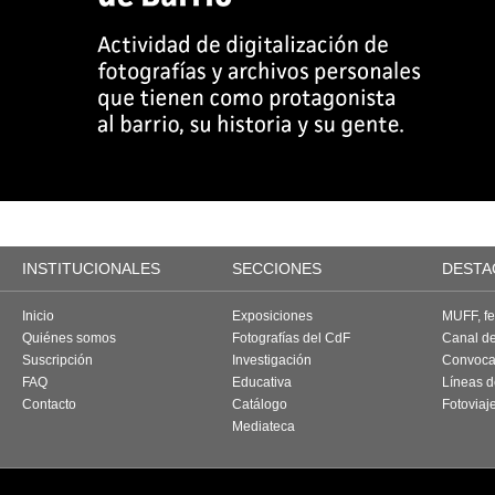
INSTITUCIONALES
SECCIONES
DESTA
Inicio
Exposiciones
MUFF, fes
Quiénes somos
Fotografías del CdF
Canal d
Suscripción
Investigación
Convoca
FAQ
Educativa
Líneas d
Contacto
Catálogo
Fotoviaj
Mediateca