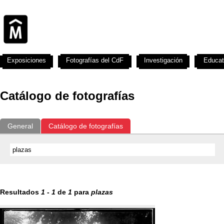
Exposiciones
Fotografías del CdF
Investigación
Educat
Catálogo de fotografías
General
Catálogo de fotografías
Resultados
1
-
1
de
1
para
plazas