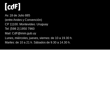
Av. 18 de Julio 885
(entre Andes y Convención)
CP 11100. Montevideo. Uruguay
Tel: [598 2] 1950 7960
Mail:
CdF@imm.gub.uy
Lunes, miércoles, jueves, viernes: de 10 a 19.30 h.
Martes: de 10 a 21 h. Sábados de 9.30 a 14.30 h.