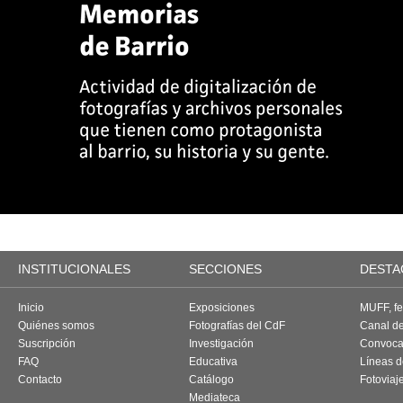
INSTITUCIONALES
SECCIONES
DESTA
Inicio
Exposiciones
MUFF, fes
Quiénes somos
Fotografías del CdF
Canal d
Suscripción
Investigación
Convoca
FAQ
Educativa
Líneas d
Contacto
Catálogo
Fotoviaj
Mediateca