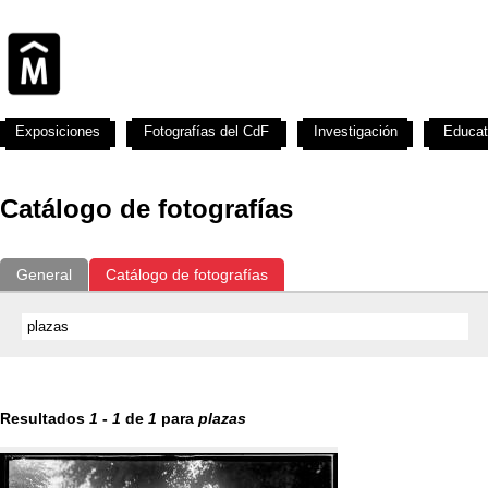
Exposiciones
Fotografías del CdF
Investigación
Educat
Catálogo de fotografías
General
Catálogo de fotografías
Resultados
1
-
1
de
1
para
plazas