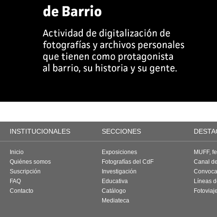
INSTITUCIONALES
SECCIONES
DESTA
Inicio
Exposiciones
MUFF, fes
Quiénes somos
Fotografías del CdF
Canal d
Suscripción
Investigación
Convoca
FAQ
Educativa
Líneas d
Contacto
Catálogo
Fotoviaj
Mediateca