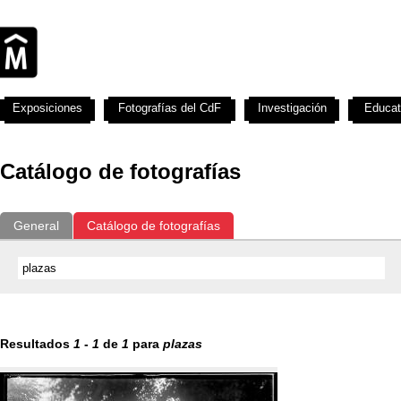
Exposiciones
Fotografías del CdF
Investigación
Educat
Catálogo de fotografías
General
Catálogo de fotografías
Resultados
1
-
1
de
1
para
plazas