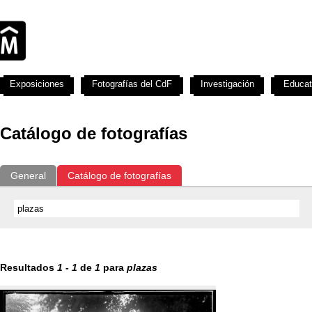
Exposiciones
Fotografías del CdF
Investigación
Educat
Catálogo de fotografías
General
Catálogo de fotografías
Resultados
1
-
1
de
1
para
plazas