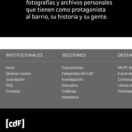
INSTITUCIONALES
SECCIONES
DESTA
Inicio
Exposiciones
MUFF, fes
Quiénes somos
Fotografías del CdF
Canal d
Suscripción
Investigación
Convoca
FAQ
Educativa
Líneas d
Contacto
Catálogo
Fotoviaj
Mediateca