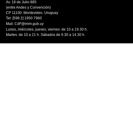
Av. 18 de Julio 885
(entre Andes y Convención)
CP 11100. Montevideo. Uruguay
Tel: [598 2] 1950 7960
Mail:
CdF@imm.gub.uy
Lunes, miércoles, jueves, viernes: de 10 a 19.30 h.
Martes: de 10 a 21 h. Sábados de 9.30 a 14.30 h.