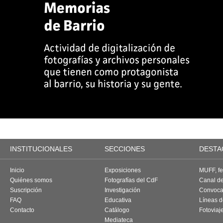
INSTITUCIONALES
SECCIONES
DESTA
Inicio
Exposiciones
MUFF, fes
Quiénes somos
Fotografías del CdF
Canal d
Suscripción
Investigación
Convoca
FAQ
Educativa
Líneas d
Contacto
Catálogo
Fotoviaj
Mediateca