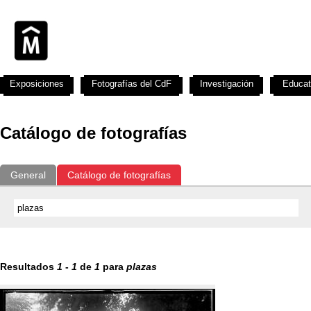
Exposiciones
Fotografías del CdF
Investigación
Educat
Catálogo de fotografías
General
Catálogo de fotografías
Resultados
1
-
1
de
1
para
plazas