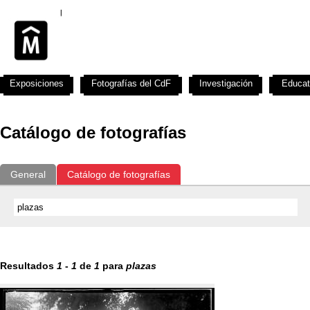
Exposiciones
Fotografías del CdF
Investigación
Educat
Catálogo de fotografías
General
Catálogo de fotografías
Resultados
1
-
1
de
1
para
plazas