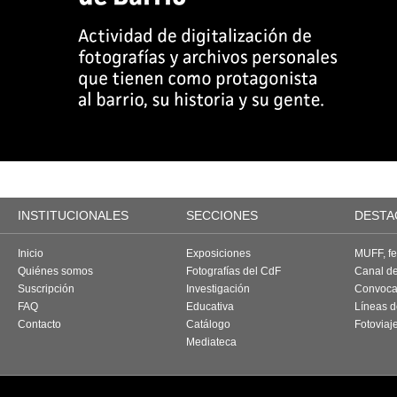
INSTITUCIONALES
SECCIONES
DESTA
Inicio
Exposiciones
MUFF, fes
Quiénes somos
Fotografías del CdF
Canal d
Suscripción
Investigación
Convoca
FAQ
Educativa
Líneas d
Contacto
Catálogo
Fotoviaj
Mediateca