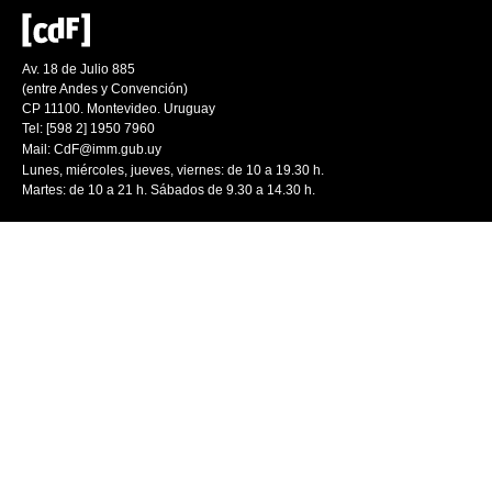
Av. 18 de Julio 885
(entre Andes y Convención)
CP 11100. Montevideo. Uruguay
Tel: [598 2] 1950 7960
Mail:
CdF@imm.gub.uy
Lunes, miércoles, jueves, viernes: de 10 a 19.30 h.
Martes: de 10 a 21 h. Sábados de 9.30 a 14.30 h.