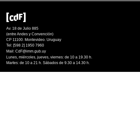
Av. 18 de Julio 885
(entre Andes y Convención)
CP 11100. Montevideo. Uruguay
Tel: [598 2] 1950 7960
Mail:
CdF@imm.gub.uy
Lunes, miércoles, jueves, viernes: de 10 a 19.30 h.
Martes: de 10 a 21 h. Sábados de 9.30 a 14.30 h.