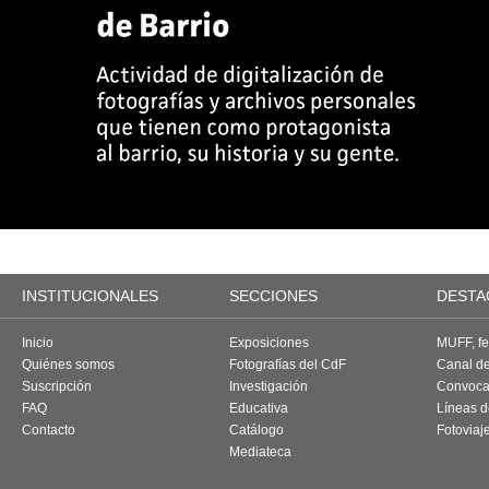
INSTITUCIONALES
SECCIONES
DESTA
Inicio
Exposiciones
MUFF, fes
Quiénes somos
Fotografías del CdF
Canal d
Suscripción
Investigación
Convoca
FAQ
Educativa
Líneas d
Contacto
Catálogo
Fotoviaj
Mediateca