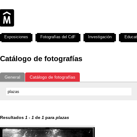
Exposiciones
Fotografías del CdF
Investigación
Educat
Catálogo de fotografías
General
Catálogo de fotografías
Resultados
1
-
1
de
1
para
plazas