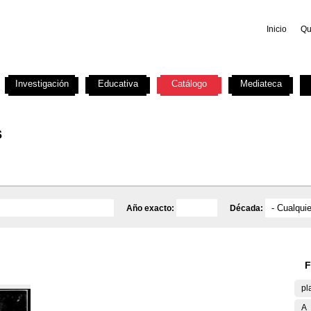
Inicio
Qu
Investigación
Educativa
Catálogo
Mediateca
s
Año exacto:
Década:
F
pl
A