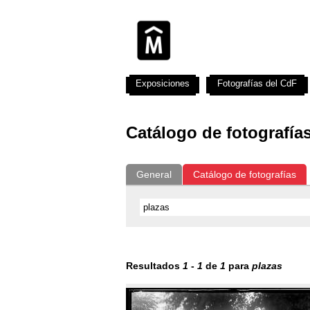
Exposiciones
Fotografías del CdF
Catálogo de fotografía
General
Catálogo de fotografías
Resultados
1
-
1
de
1
para
plazas