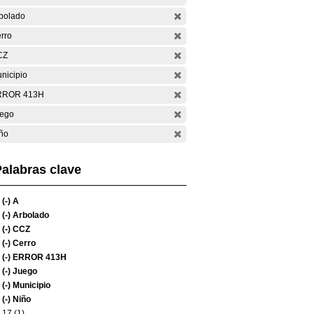
bolado
rro
CZ
nicipio
RROR 413H
ego
ño
alabras clave
(-)
A
(-)
Arbolado
(-)
CCZ
(-)
Cerro
(-)
ERROR 413H
(-)
Juego
(-)
Municipio
(-)
Niño
17 (1)