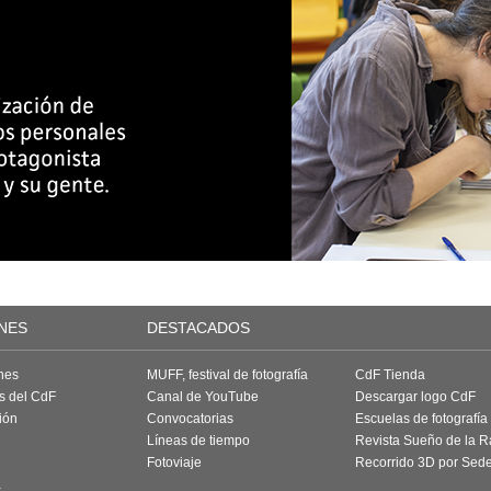
NES
DESTACADOS
nes
MUFF, festival de fotografía
CdF Tienda
as del CdF
Canal de YouTube
Descargar logo CdF
ión
Convocatorias
Escuelas de fotografía
Líneas de tiempo
Revista Sueño de la 
Fotoviaje
Recorrido 3D por Sed
a