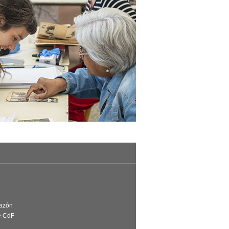
Razón
e CdF