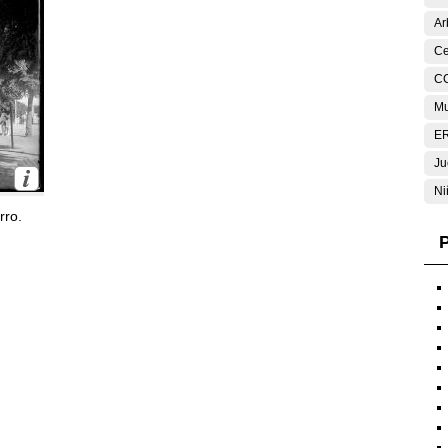
Ar
Ce
C
Mu
E
Ju
Ni
rro.
P