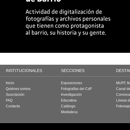
INSTITUCIONALES
SECCIONES
DESTA
Inicio
Exposiciones
MUFF, fes
Quiénes somos
Fotografías del CdF
Canal d
Suscripción
Investigación
Convoca
FAQ
Educativa
Líneas d
Contacto
Catálogo
Fotoviaj
Mediateca