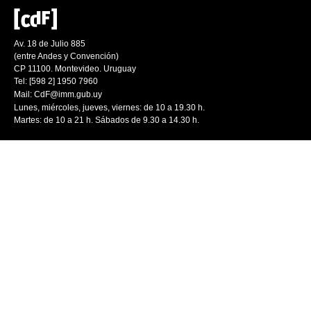
Av. 18 de Julio 885
(entre Andes y Convención)
CP 11100. Montevideo. Uruguay
Tel: [598 2] 1950 7960
Mail:
CdF@imm.gub.uy
Lunes, miércoles, jueves, viernes: de 10 a 19.30 h.
Martes: de 10 a 21 h. Sábados de 9.30 a 14.30 h.