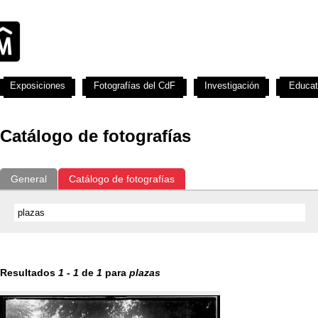
Exposiciones
Fotografías del CdF
Investigación
Educat
Catálogo de fotografías
General
Catálogo de fotografías
Resultados
1
-
1
de
1
para
plazas