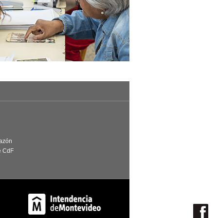
Razón
e CdF