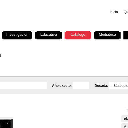
Inicio
Qu
Investigación
Educativa
Catálogo
Mediateca
s
Año exacto:
Década:
F
pl
A