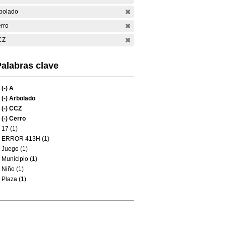
bolado
rro
CZ
alabras clave
(-)
A
(-)
Arbolado
(-)
CCZ
(-)
Cerro
17 (1)
ERROR 413H (1)
Juego (1)
Municipio (1)
Niño (1)
Plaza (1)