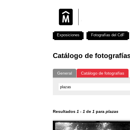
Exposiciones
Fotografías del CdF
Catálogo de fotografía
General
Catálogo de fotografías
Resultados
1
-
1
de
1
para
plazas