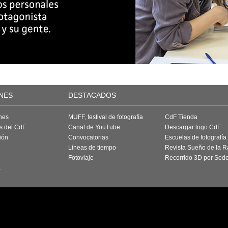
NES
DESTACADOS
nes
MUFF, festival de fotografía
CdF Tienda
as del CdF
Canal de YouTube
Descargar logo CdF
ión
Convocatorias
Escuelas de fotografía
Líneas de tiempo
Revista Sueño de la 
Fotoviaje
Recorrido 3D por Sed
a