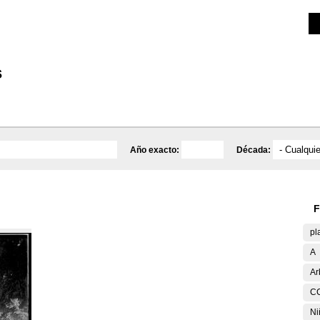
Investigación
Educativa
Catálogo
Mediateca
s
Año exacto:
Década:
F
pl
A
Ar
C
Ni