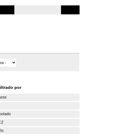
iltrado por
azas
bolado
CZ
ño