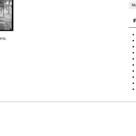
Mu
P
rro.