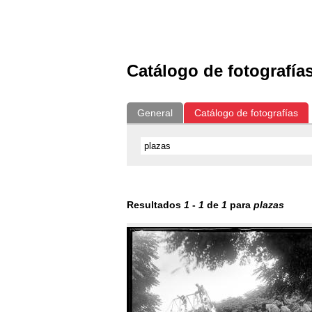
Exposiciones
Fotografías del CdF
Catálogo de fotografía
General
Catálogo de fotografías
Resultados
1
-
1
de
1
para
plazas