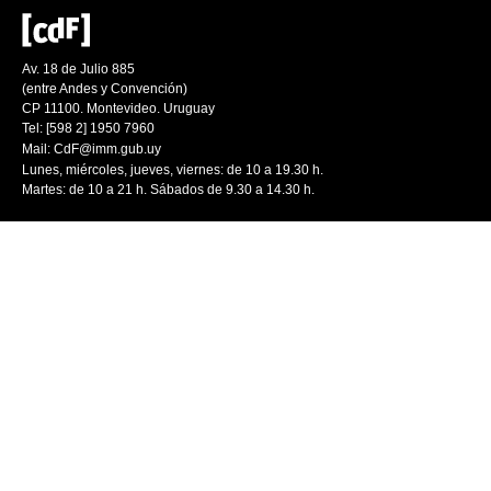
Av. 18 de Julio 885
(entre Andes y Convención)
CP 11100. Montevideo. Uruguay
Tel: [598 2] 1950 7960
Mail:
CdF@imm.gub.uy
Lunes, miércoles, jueves, viernes: de 10 a 19.30 h.
Martes: de 10 a 21 h. Sábados de 9.30 a 14.30 h.