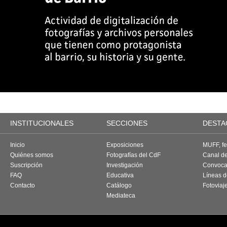
INSTITUCIONALES
SECCIONES
DESTA
Inicio
Exposiciones
MUFF, fes
Quiénes somos
Fotografías del CdF
Canal d
Suscripción
Investigación
Convoca
FAQ
Educativa
Líneas d
Contacto
Catálogo
Fotoviaj
Mediateca