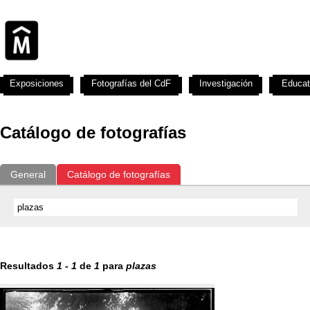
Exposiciones
Fotografías del CdF
Investigación
Educat
Catálogo de fotografías
General
Catálogo de fotografías
Resultados
1
-
1
de
1
para
plazas