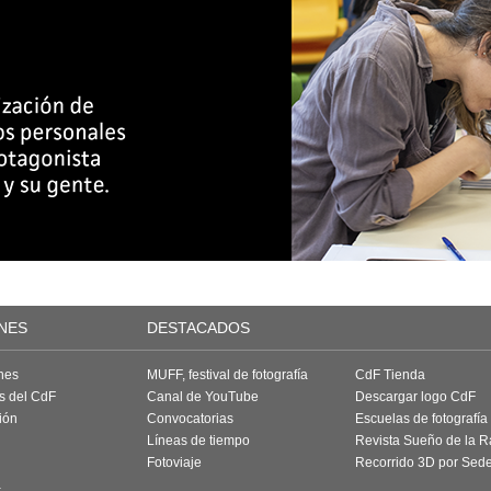
NES
DESTACADOS
nes
MUFF, festival de fotografía
CdF Tienda
as del CdF
Canal de YouTube
Descargar logo CdF
ión
Convocatorias
Escuelas de fotografía
Líneas de tiempo
Revista Sueño de la 
Fotoviaje
Recorrido 3D por Sed
a