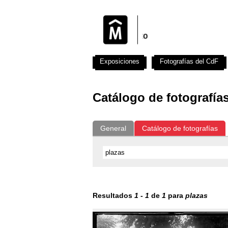
Exposiciones
Fotografías del CdF
Catálogo de fotografía
General
Catálogo de fotografías
Resultados
1
-
1
de
1
para
plazas