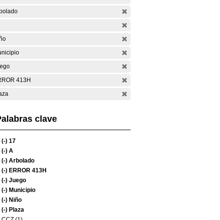
bolado
ño
nicipio
ego
RROR 413H
aza
alabras clave
(-)
17
(-)
A
(-)
Arbolado
(-)
ERROR 413H
(-)
Juego
(-)
Municipio
(-)
Niño
(-)
Plaza
CCZ (1)