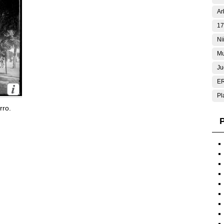
Ar
17
Ni
Mu
Ju
E
Pl
rro.
P