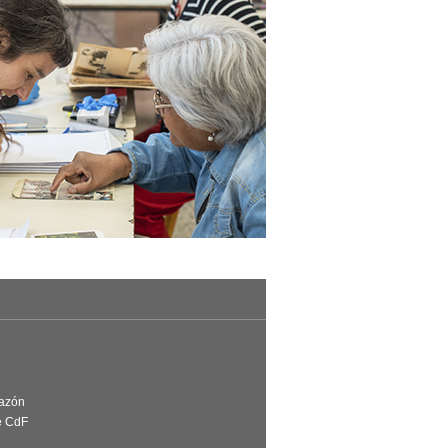
Razón
e CdF