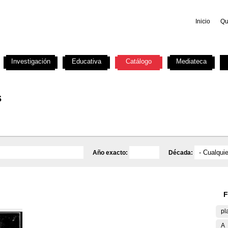
Inicio
Qu
Investigación
Educativa
Catálogo
Mediateca
s
Año exacto:
Década:
F
pl
A