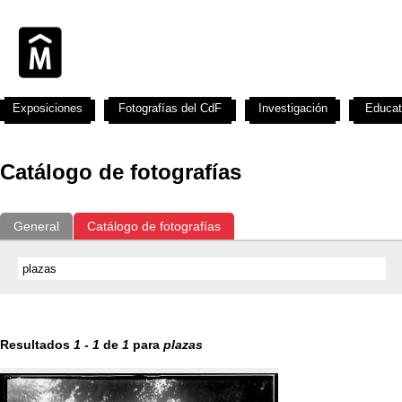
Exposiciones
Fotografías del CdF
Investigación
Educat
Catálogo de fotografías
General
Catálogo de fotografías
Resultados
1
-
1
de
1
para
plazas