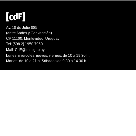
Av. 18 de Julio 885
(entre Andes y Convención)
CP 11100. Montevideo. Uruguay
Tel: [598 2] 1950 7960
Mail:
CdF@imm.gub.uy
Lunes, miércoles, jueves, viernes: de 10 a 19.30 h.
Martes: de 10 a 21 h. Sábados de 9.30 a 14.30 h.