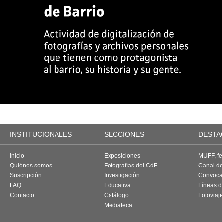
INSTITUCIONALES
SECCIONES
DESTA
Inicio
Exposiciones
MUFF, fes
Quiénes somos
Fotografías del CdF
Canal d
Suscripción
Investigación
Convoca
FAQ
Educativa
Líneas d
Contacto
Catálogo
Fotoviaj
Mediateca