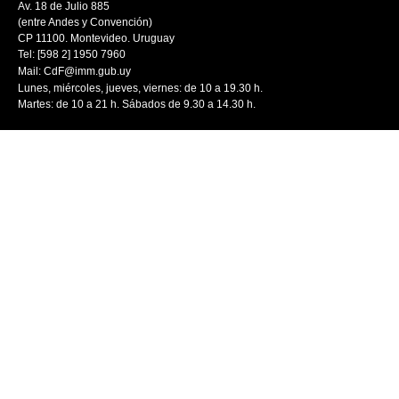
Av. 18 de Julio 885
(entre Andes y Convención)
CP 11100. Montevideo. Uruguay
Tel: [598 2] 1950 7960
Mail:
CdF@imm.gub.uy
Lunes, miércoles, jueves, viernes: de 10 a 19.30 h.
Martes: de 10 a 21 h. Sábados de 9.30 a 14.30 h.