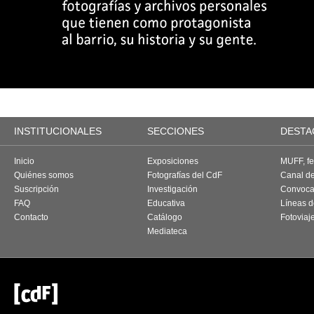
INSTITUCIONALES
SECCIONES
DESTA
Inicio
Exposiciones
MUFF, fes
Quiénes somos
Fotografías del CdF
Canal d
Suscripción
Investigación
Convoca
FAQ
Educativa
Líneas d
Contacto
Catálogo
Fotoviaj
Mediateca