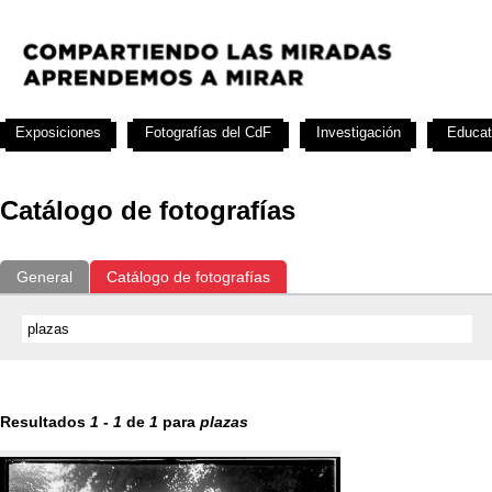
Exposiciones
Fotografías del CdF
Investigación
Educat
Catálogo de fotografías
General
Catálogo de fotografías
Resultados
1
-
1
de
1
para
plazas