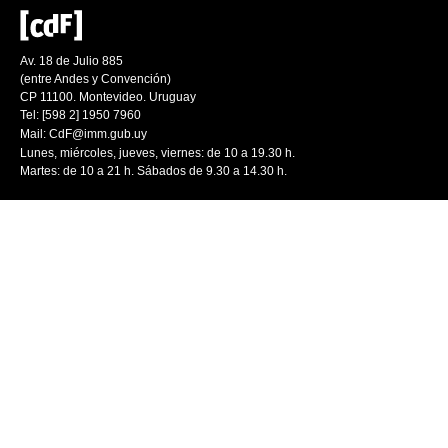
Av. 18 de Julio 885
(entre Andes y Convención)
CP 11100. Montevideo. Uruguay
Tel: [598 2] 1950 7960
Mail:
CdF@imm.gub.uy
Lunes, miércoles, jueves, viernes: de 10 a 19.30 h.
Martes: de 10 a 21 h. Sábados de 9.30 a 14.30 h.