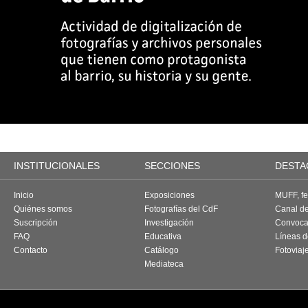
INSTITUCIONALES
SECCIONES
DESTA
Inicio
Exposiciones
MUFF, fes
Quiénes somos
Fotografías del CdF
Canal d
Suscripción
Investigación
Convoca
FAQ
Educativa
Líneas d
Contacto
Catálogo
Fotoviaj
Mediateca