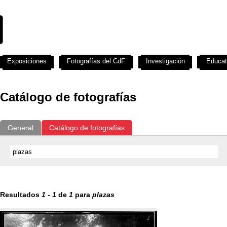
Exposiciones
Fotografías del CdF
Investigación
Educat
Catálogo de fotografías
General
Catálogo de fotografías
Resultados
1
-
1
de
1
para
plazas