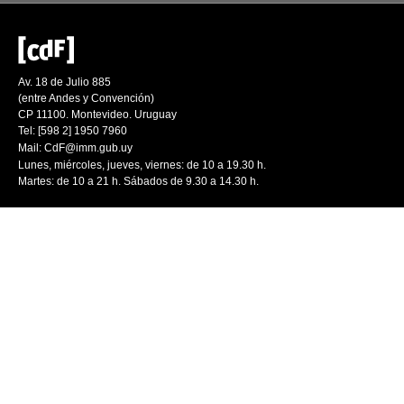
Av. 18 de Julio 885
(entre Andes y Convención)
CP 11100. Montevideo. Uruguay
Tel: [598 2] 1950 7960
Mail:
CdF@imm.gub.uy
Lunes, miércoles, jueves, viernes: de 10 a 19.30 h.
Martes: de 10 a 21 h. Sábados de 9.30 a 14.30 h.