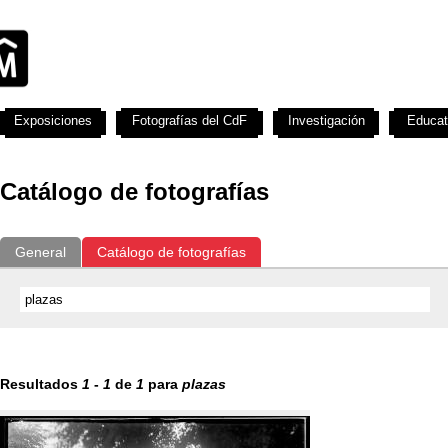
Exposiciones
Fotografías del CdF
Investigación
Educat
Catálogo de fotografías
General
Catálogo de fotografías
Resultados
1
-
1
de
1
para
plazas