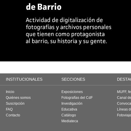
INSTITUCIONALES
SECCIONES
DESTA
Inicio
Exposiciones
MUFF, fes
Quiénes somos
Fotografías del CdF
Canal d
Suscripción
Investigación
Convoca
FAQ
Educativa
Líneas d
Contacto
Catálogo
Fotoviaj
Mediateca