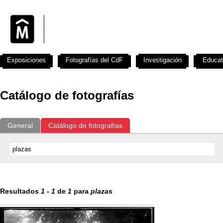
Exposiciones
Fotografías del CdF
Investigación
Educat
Catálogo de fotografías
General
Catálogo de fotografías
Resultados
1
-
1
de
1
para
plazas