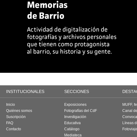
INSTITUCIONALES
SECCIONES
DESTA
Inicio
Exposiciones
MUFF, fes
Quiénes somos
Fotografías del CdF
Canal d
Suscripción
Investigación
Convoca
FAQ
Educativa
Líneas d
Contacto
Catálogo
Fotoviaj
Mediateca