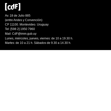
Av. 18 de Julio 885
(entre Andes y Convención)
CP 11100. Montevideo. Uruguay
Tel: [598 2] 1950 7960
Mail:
CdF@imm.gub.uy
Lunes, miércoles, jueves, viernes: de 10 a 19.30 h.
Martes: de 10 a 21 h. Sábados de 9.30 a 14.30 h.