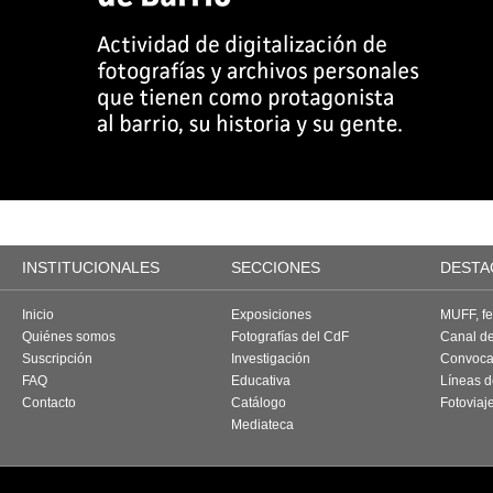
INSTITUCIONALES
SECCIONES
DESTA
Inicio
Exposiciones
MUFF, fes
Quiénes somos
Fotografías del CdF
Canal d
Suscripción
Investigación
Convoca
FAQ
Educativa
Líneas d
Contacto
Catálogo
Fotoviaj
Mediateca