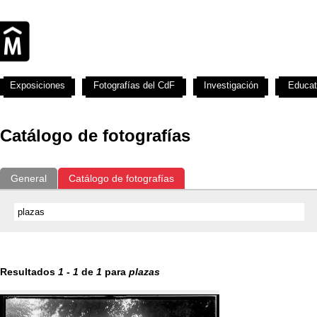
Exposiciones
Fotografías del CdF
Investigación
Educat
Catálogo de fotografías
General
Catálogo de fotografías
Resultados
1
-
1
de
1
para
plazas