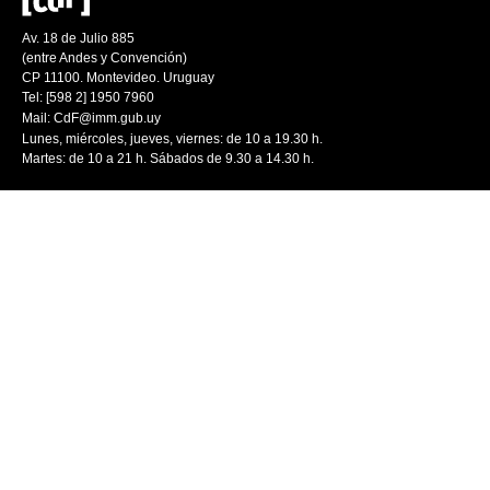
Av. 18 de Julio 885
(entre Andes y Convención)
CP 11100. Montevideo. Uruguay
Tel: [598 2] 1950 7960
Mail:
CdF@imm.gub.uy
Lunes, miércoles, jueves, viernes: de 10 a 19.30 h.
Martes: de 10 a 21 h. Sábados de 9.30 a 14.30 h.