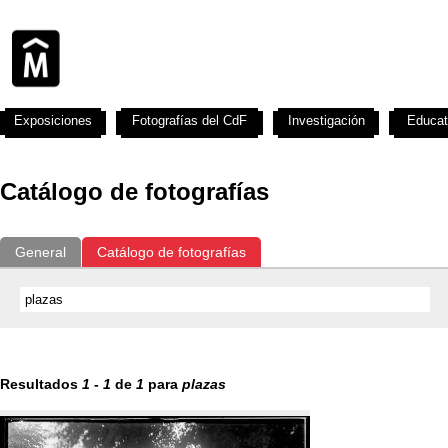
Exposiciones
Fotografías del CdF
Investigación
Educat
Catálogo de fotografías
General
Catálogo de fotografías
Resultados
1
-
1
de
1
para
plazas