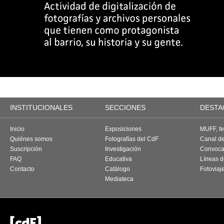
INSTITUCIONALES
SECCIONES
DESTA
Inicio
Exposiciones
MUFF, fes
Quiénes somos
Fotografías del CdF
Canal d
Suscripción
Investigación
Convoca
FAQ
Educativa
Líneas d
Contacto
Catálogo
Fotoviaj
Mediateca