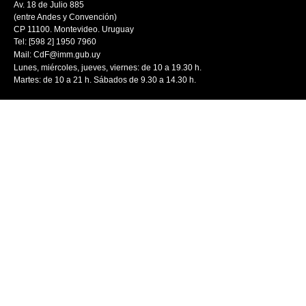
Av. 18 de Julio 885
(entre Andes y Convención)
CP 11100. Montevideo. Uruguay
Tel: [598 2] 1950 7960
Mail:
CdF@imm.gub.uy
Lunes, miércoles, jueves, viernes: de 10 a 19.30 h.
Martes: de 10 a 21 h. Sábados de 9.30 a 14.30 h.