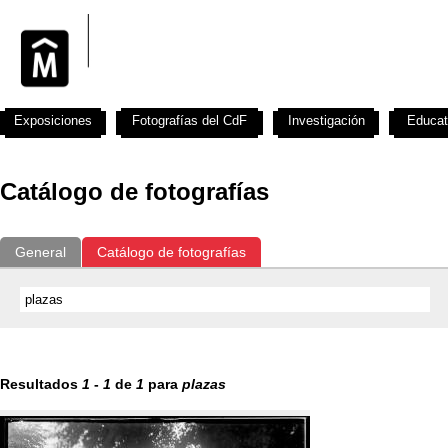
Exposiciones
Fotografías del CdF
Investigación
Educat
Catálogo de fotografías
General
Catálogo de fotografías
Resultados
1
-
1
de
1
para
plazas