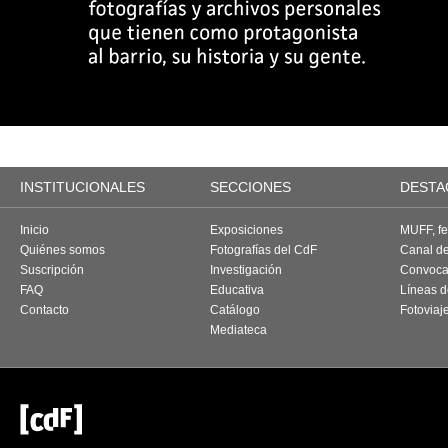
INSTITUCIONALES
SECCIONES
DESTA
Inicio
Exposiciones
MUFF, fes
Quiénes somos
Fotografías del CdF
Canal d
Suscripción
Investigación
Convoca
FAQ
Educativa
Líneas d
Contacto
Catálogo
Fotoviaj
Mediateca